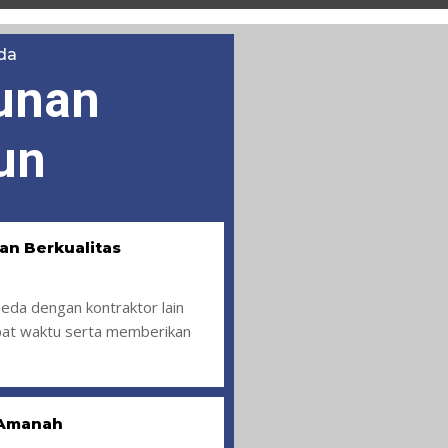
da
unan
un
an Berkualitas
eda dengan kontraktor lain
pat waktu serta memberikan
 Amanah