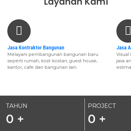
Layanan Kami
Jasa Kontraktor Bangunan
Jasa A
Melayani pembangunan bangunan baru
Visua
seperti rumah, kost-kostan, guest house,
jasa a
kantor, cafe dan bangunan lain.
estima
TAHUN
PROJECT
0
+
0
+