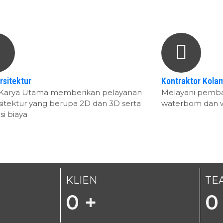
rsitektur
Kontraktor Kola
l Karya Utama memberikan pelayanan
Melayani pemb
rsitektur yang berupa 2D dan 3D serta
waterbom dan 
si biaya
KLIEN
TE
0
+
0