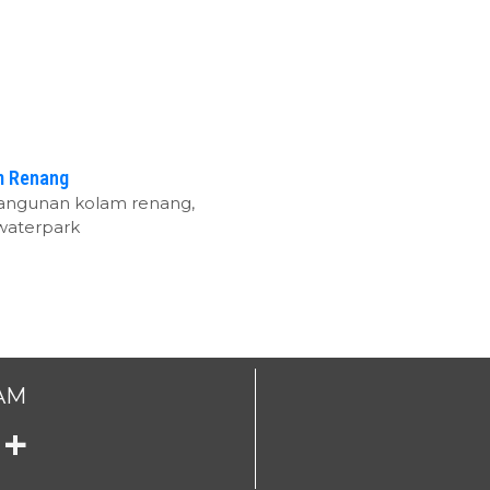
m Renang
angunan kolam renang,
waterpark
AM
+