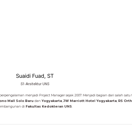
Suaidi Fuad, ST
S1-Arsitektur UNS
a berpengalaman menjadi Project Manager sejak 2007. Menjadi bagian dari salah sa
tono
Mall Solo Baru
dan
Yogyakarta
,
JW Marriott Hotel Yogyakarta
,
RS
Orth
embangunan di
Fakultas Kedokteran UNS
.