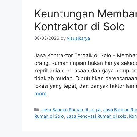
Keuntungan Memban
Kontraktor di Solo
08/03/2026
by
visualkarya
Jasa Kontraktor Terbaik di Solo – Memb
orang. Rumah impian bukan hanya sekedar
kepribadian, perasaan dan gaya hidup 
tidaklah mudah. Dibutuhkan perencanaan
lokasi yang tepat, dan banyak faktor lai
more
Categories
Jasa Bangun Rumah di Jogja
,
Jasa Bangun Ru
Rumah di Solo
,
Jasa Renovasi Rumah di solo
,
Kon