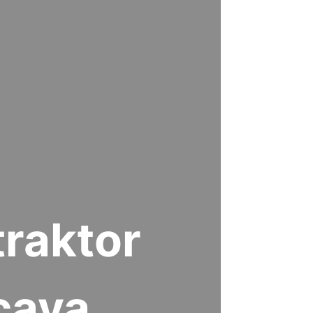
raktor
caya