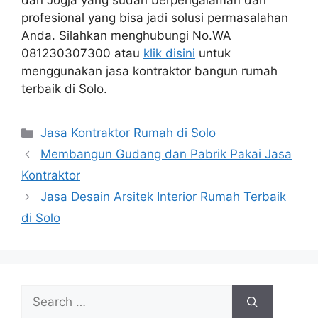
dan Jogja yang sudah berpengalaman dan
profesional yang bisa jadi solusi permasalahan
Anda. Silahkan menghubungi No.WA
081230307300 atau
klik disini
untuk
menggunakan jasa kontraktor bangun rumah
terbaik di Solo.
Categories
Jasa Kontraktor Rumah di Solo
Membangun Gudang dan Pabrik Pakai Jasa
Kontraktor
Jasa Desain Arsitek Interior Rumah Terbaik
di Solo
Search
for: