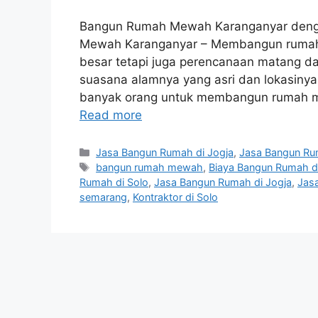
Bangun Rumah Mewah Karanganyar denga
Mewah Karanganyar – Membangun rumah 
besar tetapi juga perencanaan matang d
suasana alamnya yang asri dan lokasinya y
banyak orang untuk membangun rumah m
Read more
Categories
Jasa Bangun Rumah di Jogja
,
Jasa Bangun Ru
Tags
bangun rumah mewah
,
Biaya Bangun Rumah d
Rumah di Solo
,
Jasa Bangun Rumah di Jogja
,
Jas
semarang
,
Kontraktor di Solo