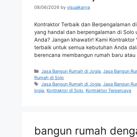
08/06/2026
by
visualkarya
Kontraktor Terbaik dan Berpengalaman d
yang handal dan berpengalaman di Solo
Anda? Jangan khawatir! Kami Kontraktor 
terbaik untuk semua kebutuhan Anda da
berencana membangun rumah baru atau 
Categories
Jasa Bangun Rumah di Jogja
,
Jasa Bangun Ru
Rumah di Solo
Tags
Jasa Bangun Rumah di Jogja
,
Jasa Bangun Ru
jogja
,
Kontraktor di Solo
,
Kontraktor Terpercaya
bangun rumah denga