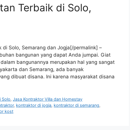
an Terbaik di Solo,
a
k di Solo, Semarang dan Jogja[/permalink] –
buhan bangunan yang dapat Anda jumpai. Giat
 dalam bangunannya merupakan hal yang sangat
 Yogyakarta dan Semarang, ada banyak
g dibuat disana. Ini karena masyarakat disana
i Solo
,
Jasa Kontraktor Villa dan Homestay
traktor
,
kontraktor di jogja
,
kontraktor di semarang
,
or kost