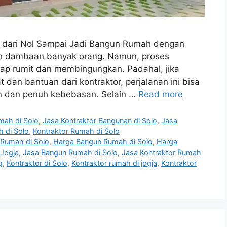
 dari Nol Sampai Jadi Bangun Rumah dengan
lah dambaan banyak orang. Namun, proses
ap rumit dan membingungkan. Padahal, jika
dan bantuan dari kontraktor, perjalanan ini bisa
 dan penuh kebebasan. Selain …
Read more
mah di Solo
,
Jasa Kontraktor Bangunan di Solo
,
Jasa
 di Solo
,
Kontraktor Rumah di Solo
 Rumah di Solo
,
Harga Bangun Rumah di Solo
,
Harga
Jogja
,
Jasa Bangun Rumah di Solo
,
Jasa Kontraktor Rumah
g
,
Kontraktor di Solo
,
Kontraktor rumah di jogja
,
Kontraktor