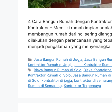
4 Cara Bangun Rumah dengan Kontraktor
Kontraktor – Memiliki rumah impian ada
membangun rumah dari nol sering diangg
dilakukan dengan perencanaan yang tepat 
menjadi pengalaman yang menyenangkan
Categories
Jasa Bangun Rumah di Jogja
,
Jasa Bangun Ru
Kontraktor Rumah di Jogja
,
Jasa Kontraktor Rumah
Tags
Biaya Bangun Rumah di Solo
,
Biaya Kontraktor
Kontraktor Rumah di Solo
,
Jasa Bangun Rumah di 
di Solo
,
kontraktor di jogja
,
kontraktor di semaran
Rumah di Semarang
,
Kontraktor Terpercaya