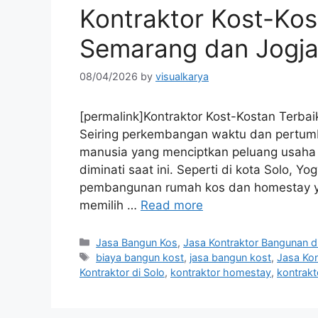
Kontraktor Kost-Kost
Semarang dan Jogj
08/04/2026
by
visualkarya
[permalink]Kontraktor Kost-Kostan Terbai
Seiring perkembangan waktu dan pertum
manusia yang menciptkan peluang usaha
diminati saat ini. Seperti di kota Solo,
pembangunan rumah kos dan homestay yan
memilih …
Read more
Categories
Jasa Bangun Kos
,
Jasa Kontraktor Bangunan d
Tags
biaya bangun kost
,
jasa bangun kost
,
Jasa Kon
Kontraktor di Solo
,
kontraktor homestay
,
kontrakt