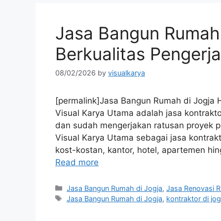
Jasa Bangun Rumah d
Berkualitas Pengerj
08/02/2026
by
visualkarya
[permalink]Jasa Bangun Rumah di Jogja Ha
Visual Karya Utama adalah jasa kontrak
dan sudah mengerjakan ratusan proyek p
Visual Karya Utama sebagai jasa kontrak
kost-kostan, kantor, hotel, apartemen 
Read more
Categories
Jasa Bangun Rumah di Jogja
,
Jasa Renovasi R
Tags
Jasa Bangun Rumah di Jogja
,
kontraktor di jog