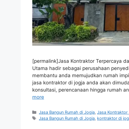
[permalink]Jasa Kontraktor Terpercaya dan
Utama hadir sebagai perusahaan penyedi
membantu anda memujudkan rumah impia
jasa kontraktor di jogja anda akan dim
konsultasi, perencanaan hingga rumah an
more
Categories
Jasa Bangun Rumah di Jogja
,
Jasa Kontraktor
Tags
Jasa Bangun Rumah di Jogja
,
kontraktor di jog