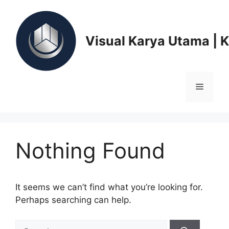
Skip
to
content
Visual Karya Utama | 
Menu
Nothing Found
It seems we can’t find what you’re looking for.
Perhaps searching can help.
Search