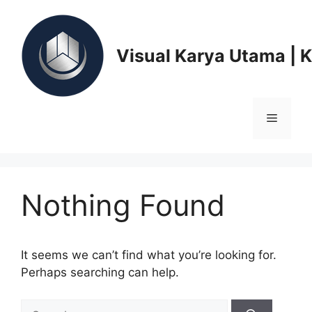
Skip
to
content
Visual Karya Utama | 
Menu
Nothing Found
It seems we can’t find what you’re looking for.
Perhaps searching can help.
Search